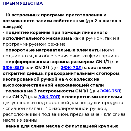
ПРЕИМУЩЕСТВА
-
10 встроенных программ приготовления и
возможность записи собственных (до 2-х шагов в
каждой)
-
поднятие корзины при помощи линейного
исполнительного механизма
как в ручном, так и в
программируемом режиме
-
поворотные нагревательные элементы
могут
подниматься для облегчения очистки фритюрницы
-
перфорированная корзина размером GN 1/1
(для
ЭФК-35Л
) или
GN 2/1
(для
ЭФК-70Л
)
с системой
открытия днища
,
предохранительным стопором
,
изолированной ручкой на 4-х колесах
из
высококачественной нержавеющей стали
-
тележка на 3 гастроемкости GN 1/1
(для
ЭФК-35Л
)
или
GN 2/1
(для
ЭФК-70Л
)
с поворотными колесами
для установки под воронкой для выгрузки продукта
- сливной клапан 1 " с изолированной ручкой,
расположенный под ванной, предназначен для слива
масла из ванны
-
ванна для слива масла с фильтрацией крупных