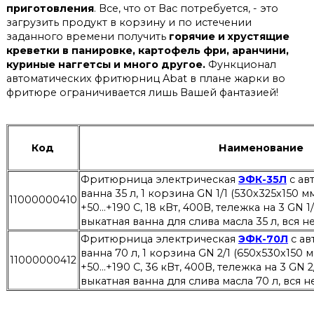
приготовления
. Все, что от Вас потребуется, - это
загрузить продукт в корзину и по истечении
заданного времени получить
горячие и хрустящие
креветки в панировке, картофель фри, аранчини,
куриные наггетсы и много другое.
Функционал
автоматических фритюрниц Abat в плане жарки во
фритюре ограничивается лишь Вашей фантазией!
Код
Наименование
Фритюрница электрическая
ЭФК-35Л
с ав
ванна 35 л, 1 корзина GN 1/1 (530x325x150 м
11000000410
+50…+190 С, 18 кВт, 400В, тележка на 3 GN 1
выкатная ванна для слива масла 35 л, вся н
Фритюрница электрическая
ЭФК-70Л
с ав
ванна 70 л, 1 корзина GN 2/1 (650x530x150 м
11000000412
+50…+190 С, 36 кВт, 400В, тележка на 3 GN 2
выкатная ванна для слива масла 70 л, вся н