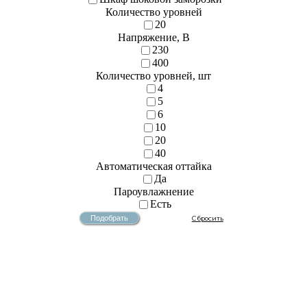
Количество уровней
20
Напряжение, В
230
400
Количество уровней, шт
4
5
6
10
20
40
Автоматическая оттайка
Да
Пароувлажнение
Есть