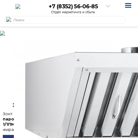
+7 (8352) 56-06-85
Отдел маркетинга и сбыта
Артикул: 21000080801
Зонт вытяжной ЗВВ-900
Зонт вытяжной для пароконвектоматов
Зонт вытяжной встраиваемый ЗВВ-900
для
пароконвектоматов типа ПКА 20- 1/1ПП2 и ПКА 20-
1/1ПМ2-01
используется для очистки воздуха от аэрозолей
жира, масла, водяного пара